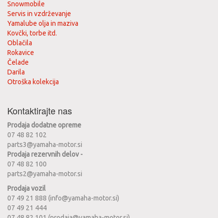
Snowmobile
Servis in vzdrževanje
Yamalube olja in maziva
Kovčki, torbe itd.
Oblačila
Rokavice
Čelade
Darila
Otroška kolekcija
Kontaktirajte nas
Prodaja dodatne opreme
07 48 82 102
parts3@yamaha-motor.si
Prodaja rezervnih delov -
07 48 82 100
parts2@yamaha-motor.si
Prodaja vozil
07 49 21 888 (info@yamaha-motor.si)
07 49 21 444
07 48 82 101 (prodaja@yamaha-motor.si)