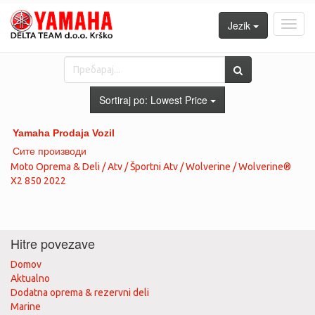
Jezik
Toggl
navig
Sortiraj po:
Lowest Price
Yamaha Prodaja Vozil
Сите производи
Moto Oprema & Deli / Atv / Športni Atv / Wolverine / Wolverine®
X2 850 2022
Hitre povezave
Domov
Aktualno
Dodatna oprema & rezervni deli
Marine