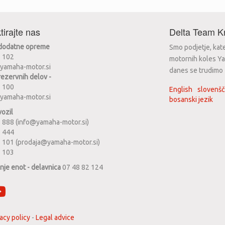
tirajte nas
Delta Team Kr
 dodatne opreme
Smo podjetje, kat
2 102
motornih koles Ya
yamaha-motor.si
danes se trudimo za
rezervnih delov -
2 100
English
slovenšč
yamaha-motor.si
bosanski jezik
vozil
 888 (info@yamaha-motor.si)
1 444
 101 (prodaja@yamaha-motor.si)
2 103
anje enot - delavnica
07 48 82 124
acy policy
-
Legal advice