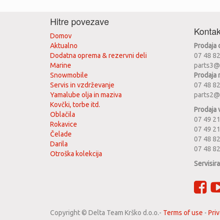
Hitre povezave
Kontak
Domov
Aktualno
Prodaja
Dodatna oprema & rezervni deli
07 48 8
Marine
parts3@
Snowmobile
Prodaja 
Servis in vzdrževanje
07 48 8
Yamalube olja in maziva
parts2@
Kovčki, torbe itd.
Prodaja 
Oblačila
07 49 21
Rokavice
07 49 2
Čelade
07 48 82
Darila
07 48 8
Otroška kolekcija
Servisir
Copyright ©
Delta Team Krško d.o.o.
-
Terms of use
-
Priv