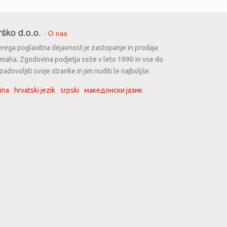
ško d.o.o.
-
O nas
erega poglavitna dejavnost je zastopanje in prodaja
maha. Zgodovina podjetja seže v leto 1990 in vse do
dovoljiti svoje stranke in jim nuditi le najboljše.
ina
hrvatski jezik
srpski
македонски јазик