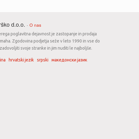
ško d.o.o.
-
O nas
erega poglavitna dejavnost je zastopanje in prodaja
maha. Zgodovina podjetja seže v leto 1990 in vse do
dovoljiti svoje stranke in jim nuditi le najboljše.
ina
hrvatski jezik
srpski
македонски јазик