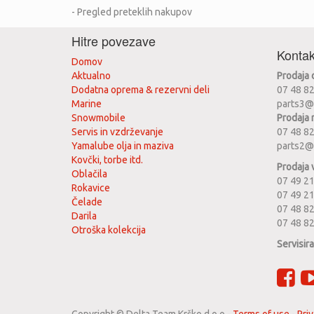
- Pregled preteklih nakupov
Hitre povezave
Kontak
Domov
Aktualno
Prodaja
Dodatna oprema & rezervni deli
07 48 8
Marine
parts3@
Snowmobile
Prodaja 
Servis in vzdrževanje
07 48 8
Yamalube olja in maziva
parts2@
Kovčki, torbe itd.
Prodaja 
Oblačila
07 49 21
Rokavice
07 49 2
Čelade
07 48 82
Darila
07 48 8
Otroška kolekcija
Servisir