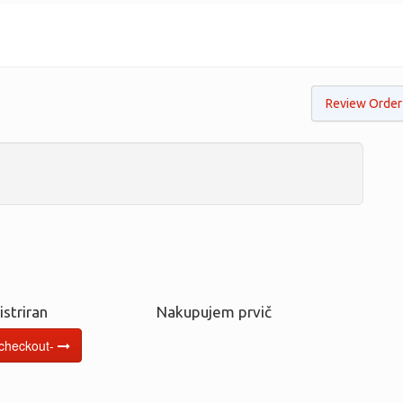
Review Order
striran
Nakupujem prvič
 checkout-