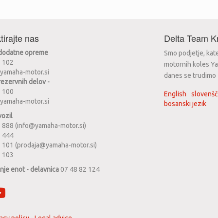
tirajte nas
Delta Team Kr
 dodatne opreme
Smo podjetje, kat
2 102
motornih koles Ya
yamaha-motor.si
danes se trudimo za
rezervnih delov -
2 100
English
slovenšč
yamaha-motor.si
bosanski jezik
vozil
 888 (info@yamaha-motor.si)
1 444
 101 (prodaja@yamaha-motor.si)
2 103
anje enot - delavnica
07 48 82 124