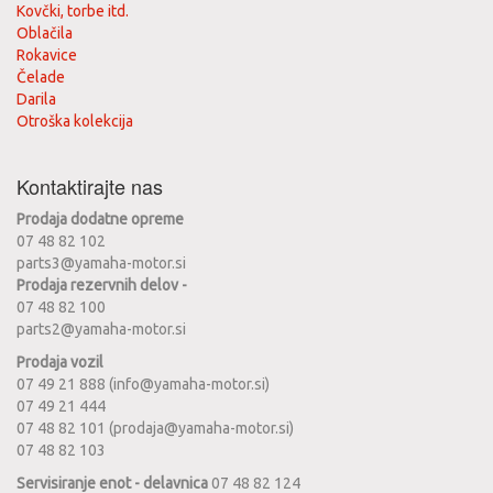
Kovčki, torbe itd.
Oblačila
Rokavice
Čelade
Darila
Otroška kolekcija
Kontaktirajte nas
Prodaja dodatne opreme
07 48 82 102
parts3@yamaha-motor.si
Prodaja rezervnih delov -
07 48 82 100
parts2@yamaha-motor.si
Prodaja vozil
07 49 21 888 (info@yamaha-motor.si)
07 49 21 444
07 48 82 101 (prodaja@yamaha-motor.si)
07 48 82 103
Servisiranje enot - delavnica
07 48 82 124