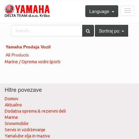
Language
Toggl
navig
Sortiraj po:
Yamaha Prodaja Vozil
All Products
Marine / Oprema vodni športi
Hitre povezave
Domov
Aktualno
Dodatna oprema & rezervni deli
Marine
Snowmobile
Servis in vzdrževanje
Yamalube olja in maziva