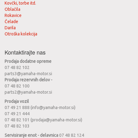
Kovčki, torbe itd.
Oblačila
Rokavice
Čelade
Darila
Otroška kolekcija
Kontaktirajte nas
Prodaja dodatne opreme
07 48 82 102
parts3@yamaha-motor.si
Prodaja rezervnih delov -
07 48 82 100
parts2@yamaha-motor.si
Prodaja vozil
07 49 21 888 (info@yamaha-motor.si)
07 49 21 444
07 48 82 101 (prodaja@yamaha-motor.si)
07 48 82 103
Servisiranje enot - delavnica
07 48 82 124