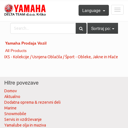
Language
Toggl
navig
Sortiraj po:
Yamaha Prodaja Vozil
All Products
IXS - Kolekcije / Usnjena Oblačila / Šport - Obleke, Jakne in Hlače
Hitre povezave
Domov
Aktualno
Dodatna oprema & rezervni deli
Marine
Snowmobile
Servis in vzdrževanje
Yamalube olja in maziva