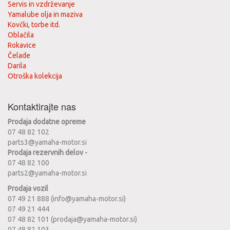
Servis in vzdrževanje
Yamalube olja in maziva
Kovčki, torbe itd.
Oblačila
Rokavice
Čelade
Darila
Otroška kolekcija
Kontaktirajte nas
Prodaja dodatne opreme
07 48 82 102
parts3@yamaha-motor.si
Prodaja rezervnih delov -
07 48 82 100
parts2@yamaha-motor.si
Prodaja vozil
07 49 21 888 (info@yamaha-motor.si)
07 49 21 444
07 48 82 101 (prodaja@yamaha-motor.si)
07 48 82 103