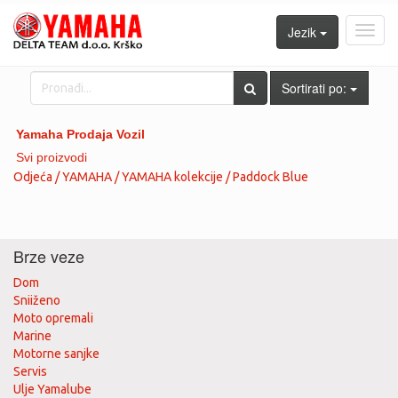
Jezik
Toggl
navig
Sortirati po:
Yamaha Prodaja Vozil
Svi proizvodi
Odjeća / YAMAHA / YAMAHA kolekcije / Paddock Blue
Brze veze
Dom
Sniiženo
Moto opremali
Marine
Motorne sanjke
Servis
Ulje Yamalube