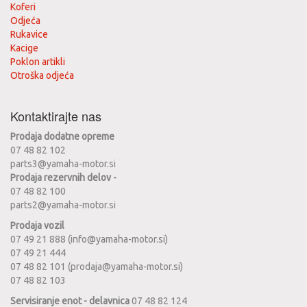
Koferi
Odjeća
Rukavice
Kacige
Poklon artikli
Otroška odjeća
Kontaktirajte nas
Prodaja dodatne opreme
07 48 82 102
parts3@yamaha-motor.si
Prodaja rezervnih delov -
07 48 82 100
parts2@yamaha-motor.si
Prodaja vozil
07 49 21 888 (info@yamaha-motor.si)
07 49 21 444
07 48 82 101 (prodaja@yamaha-motor.si)
07 48 82 103
Servisiranje enot - delavnica
07 48 82 124