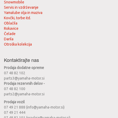
Snowmobile
Servis in vzdrževanje
Yamalube olja in maziva
Kovčki, torbe itd.
Oblačila
Rokavice
Čelade
Darila
Otroška kolekcija
Kontaktirajte nas
Prodaja dodatne opreme
07 48 82 102
parts3@yamaha-motor.si
Prodaja rezervnih delov -
07 48 82 100
parts2@yamaha-motor.si
Prodaja vozil
07 49 21 888 (info@yamaha-motor.si)
07 49 21 444
07 48 82 101 (prodaja@yamaha-motor.si)